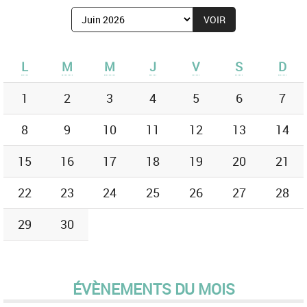
Afficher
le
mois
de
L
M
M
J
V
S
D
:
1
2
3
4
5
6
7
8
9
10
11
12
13
14
15
16
17
18
19
20
21
22
23
24
25
26
27
28
29
30
ÉVÈNEMENTS DU MOIS