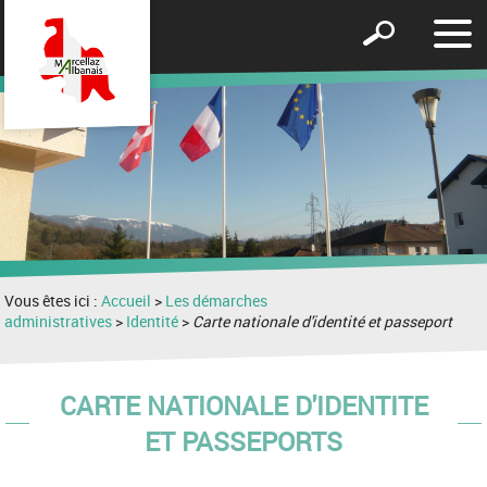
Affic
Afficher
le
le
men
formulaire
de
recherche
Vous êtes ici :
Accueil
>
Les démarches
administratives
>
Identité
>
Carte nationale d'identité et passeport
CARTE NATIONALE D'IDENTITE
ET PASSEPORTS