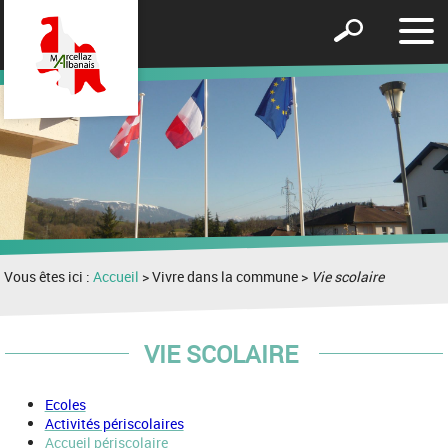
Affic
Afficher
le
le
men
formulaire
de
recherche
Vous êtes ici :
Accueil
> Vivre dans la commune >
Vie scolaire
VIE SCOLAIRE
Ecoles
Activités périscolaires
Accueil périscolaire