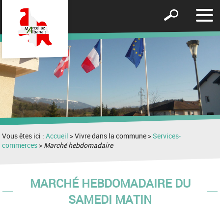
Affic
Afficher
le
le
men
formulaire
de
recherche
Vous êtes ici :
Accueil
> Vivre dans la commune >
Services-
commerces
>
Marché hebdomadaire
MARCHÉ HEBDOMADAIRE DU
SAMEDI MATIN