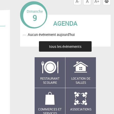
A-
A
A+
I
Dimanche
9
AGENDA
Aucun événement aujourd'hui
tous les évènements
RESTAURANT
LOCATION DE
SCOLAIRE
SALLES
COMMERCES ET
ASSOCIATIONS
SERVICES