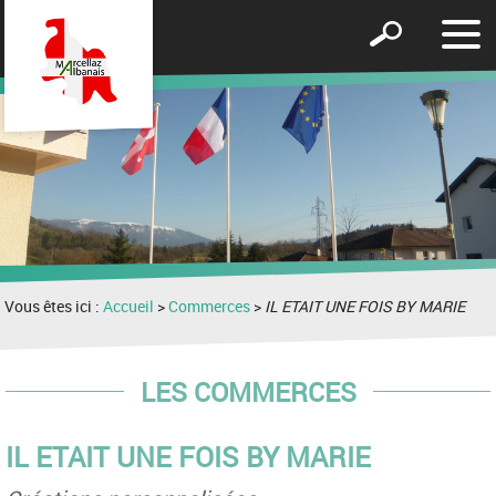
Affic
Afficher
le
le
men
formulaire
de
recherche
Vous êtes ici :
Accueil
>
Commerces
>
IL ETAIT UNE FOIS BY MARIE
LES COMMERCES
IL ETAIT UNE FOIS BY MARIE