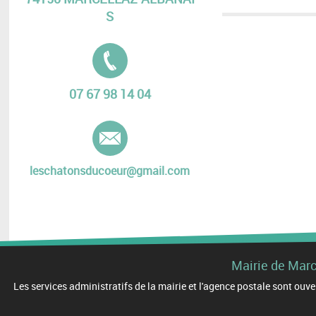
S
Tél. :
07 67 98 14 04
E-mail :
leschatonsducoeur@gmail.com
Mairie de Mar
Les services administratifs de la mairie et l'agence postale sont o