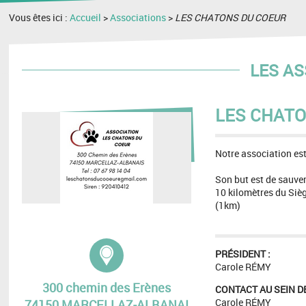
Vous êtes ici :
Accueil
>
Associations
>
LES CHATONS DU COEUR
LES AS
LES CHATO
Notre association es
Son but est de sauve
10 kilomètres du Sièg
(1km)
Adresse :
PRÉSIDENT :
Carole RÉMY
300 chemin des Erènes
CONTACT AU SEIN DE
Carole RÉMY
74150 MARCELLAZ-ALBANAI