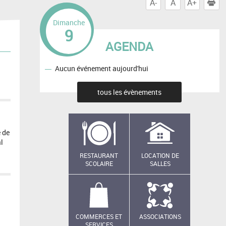
A-
A
A+
I
Dimanche
9
AGENDA
Aucun événement aujourd'hui
tous les évènements
 de
l
RESTAURANT
LOCATION DE
SCOLAIRE
SALLES
COMMERCES ET
ASSOCIATIONS
SERVICES