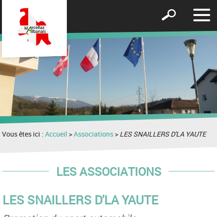
Affic
Afficher
le
le
men
formulaire
de
recherche
Vous êtes ici :
Accueil
>
Associations
>
LES SNAILLERS D'LA YAUTE
LES ASSOCIATIONS
LES SNAILLERS D'LA YAUTE